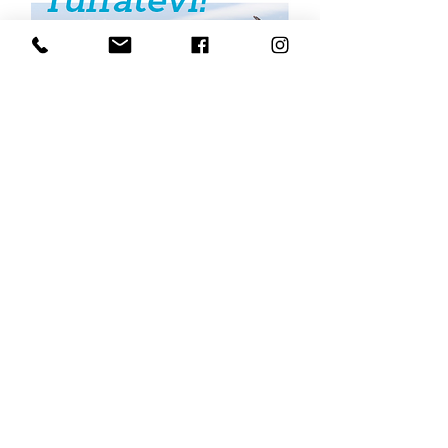
Sfoglia il
Catalogo
per scoprire il mondo
delle PISCINE IN VETRORESINA
POLYFASER
GAMMA PISCINE
MODELLI/MISURE
COLORI
CARATTERISTICHE TECNICHE
DETTAGLI
ACCESSORI