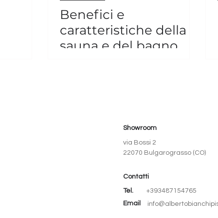
Benefici e
caratteristiche della
sauna e del bagno
turco: le differenze
hiero
Showroom
via Bossi 2
22070 Bulgarograsso (CO)
Contatti
Tel.
+393487154765
Email
info@albertobianchip